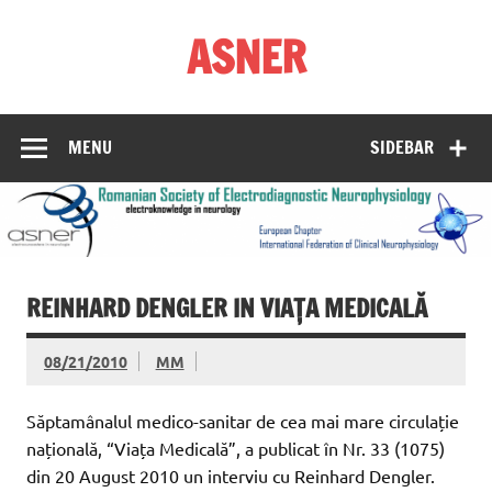
Skip
to
ASNER
content
Asociația Societatea de Neurofiziologie Electrodiagnostică
din România
MENU
SIDEBAR
REINHARD DENGLER IN VIAȚA MEDICALĂ
08/21/2010
MM
Săptamânalul medico-sanitar de cea mai mare circulație
națională, “Viața Medicală”, a publicat în Nr. 33 (1075)
din 20 August 2010 un interviu cu Reinhard Dengler.