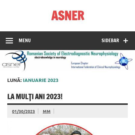
Skip
to
ASNER
content
Asociația Societatea de Neurofiziologie Electrodiagnostică
din România
MENU
SIDEBAR
LUNĂ:
IANUARIE 2023
LA MULȚI ANI 2023!
01/30/2023
MM