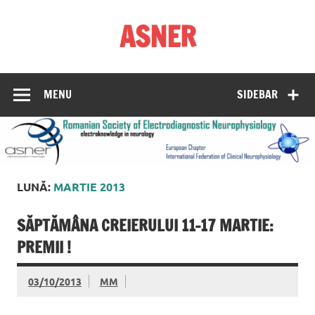
Skip
to
ASNER
content
Asociația Societatea de Neurofiziologie Electrodiagnostică
din România
MENU
SIDEBAR
LUNĂ:
MARTIE 2013
SĂPTĂMÂNA CREIERULUI 11-17 MARTIE:
PREMII !
03/10/2013
MM