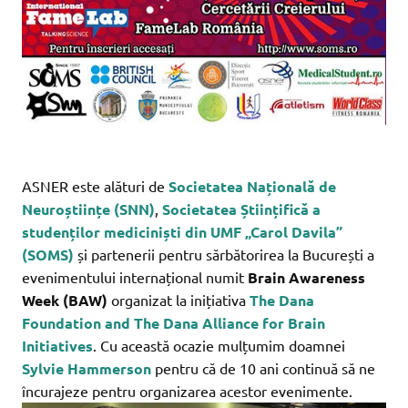
ASNER este alături de
Societatea Națională de
Neuroștiințe (SNN)
,
Societatea Științifică a
studenților mediciniști din UMF „Carol Davila”
(SOMS)
și partenerii pentru sărbătorirea la București a
evenimentului internațional numit
Brain Awareness
Week (BAW)
organizat la inițiativa
The Dana
Foundation and The Dana Alliance for Brain
Initiatives
. Cu această ocazie mulțumim doamnei
Sylvie Hammerson
pentru că de 10 ani continuă să ne
încurajeze pentru organizarea acestor evenimente.