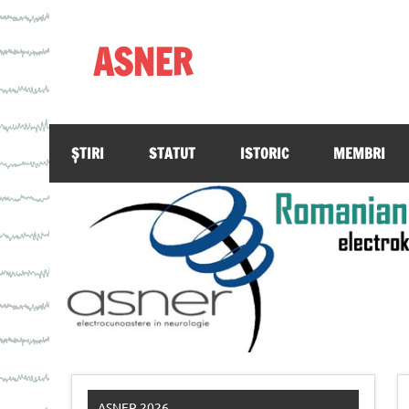
Skip
to
content
ASNER
Asociația Societatea de Neurofiziologie Electro
ȘTIRI
STATUT
ISTORIC
MEMBRI
ASNER 2026