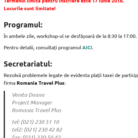
Termenul limită pentru înscriere este 17 iunie 2018.
Locurile sunt limitate!
Programul:
În ambele zile, workshop-ul se desfășoară de la 8:30 la 17:00.
Pentru detalii, consultați programul
AICI
.
Secretariatul:
Rezolvă problemele legate de evidenta plații taxei de participa
firma
Romania Travel Plus
:
Venita Doana
Project Manager
Romania Travel Plus
tel: (021) 230 51 10
tel2: (021) 230 42 82
fax: (021) 230 50 42