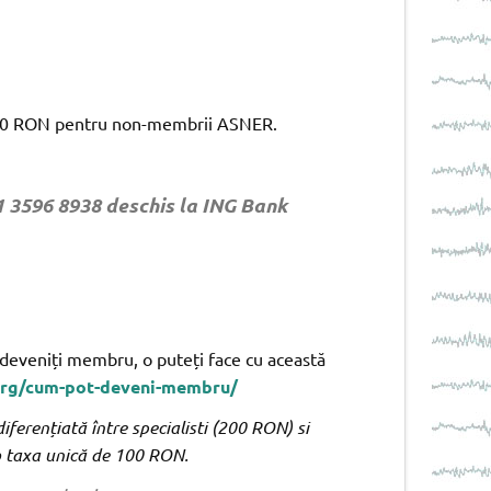
400 RON pentru non-membrii ASNER.
 3596 8938 deschis la ING Bank
a deveniți membru, o puteți face cu această
org/cum-pot-deveni-membru/
erențiată între specialisti (200 RON) si
 o taxa unică de 100 RON.