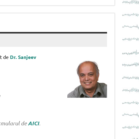
ut de
Dr. Sanjeev
a
AICI
formularul de
.