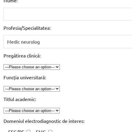
Nume:
Profesia/Specialitatea:
Pregătirea clinică:
Funcția universitară:
Titlul academic:
Domeniul electrodiagnostic de interes:
EEG/PE
EMG