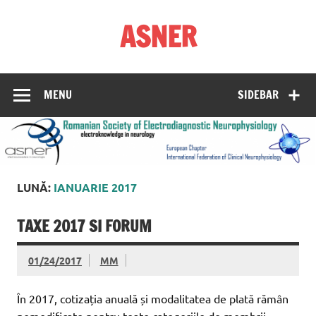
Skip
to
ASNER
content
Asociația Societatea de Neurofiziologie Electrodiagnostică
din România
MENU
SIDEBAR
LUNĂ:
IANUARIE 2017
TAXE 2017 SI FORUM
01/24/2017
MM
În 2017, cotizația anuală și modalitatea de plată rămân