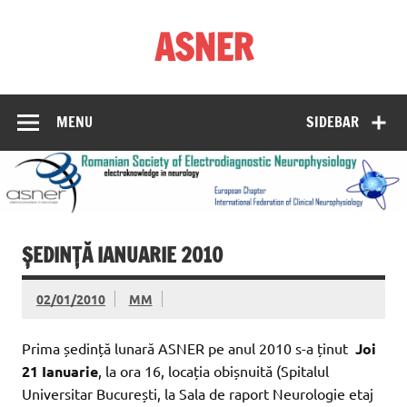
Skip
to
ASNER
content
Asociația Societatea de Neurofiziologie Electrodiagnostică
din România
MENU
SIDEBAR
ȘEDINȚĂ IANUARIE 2010
02/01/2010
MM
Prima ședință lunară ASNER pe anul 2010 s-a ținut
Joi
21 Ianuarie
, la ora 16, locația obișnuită (Spitalul
Universitar București, la Sala de raport Neurologie etaj