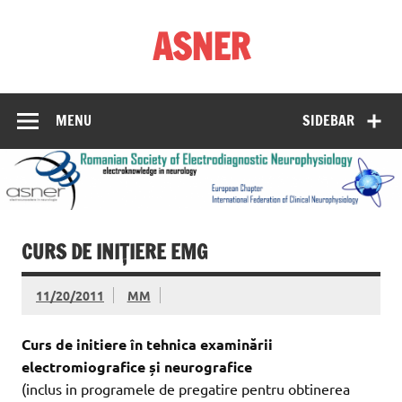
Skip
to
ASNER
content
Asociația Societatea de Neurofiziologie Electrodiagnostică
din România
MENU
SIDEBAR
CURS DE INIȚIERE EMG
11/20/2011
MM
Curs de initiere în tehnica examinării
electromiografice și neurografice
(inclus in programele de pregatire pentru obtinerea