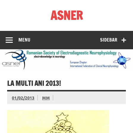
Skip
to
ASNER
content
Asociația Societatea de Neurofiziologie Electrodiagnostică
din România
MENU
SIDEBAR
LA MULTI ANI 2013!
01/02/2013
MM