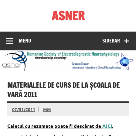
Skip
to
ASNER
content
Asociația Societatea de Neurofiziologie Electrodiagnostică
din România
MENU
SIDEBAR
MATERIALELE DE CURS DE LA ȘCOALA DE
VARĂ 2011
07/31/2011
MM
Caietul cu rezumate poate fi descărat de
AICI
.