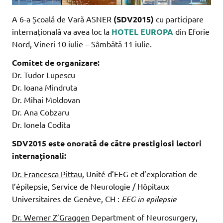
A 6-a Școală de Vară ASNER
(SDV2015)
cu participare
internațională va avea loc la
HOTEL EUROPA
din Eforie
Nord, Vineri 10 iulie – Sâmbătă 11 iulie.
Comitet de organizare:
Dr. Tudor Lupescu
Dr. Ioana Mindruta
Dr. Mihai Moldovan
Dr. Ana Cobzaru
Dr. Ionela Codita
SDV2015 este onorată de către prestigiosi lectori
internaționali:
Dr. Francesca Pittau
, Unité d’EEG et d’exploration de
l’épilepsie, Service de Neurologie / Hôpitaux
Universitaires de Genève, CH :
EEG in epilepsie
Dr. Werner Z’Graggen
Department of Neurosurgery,