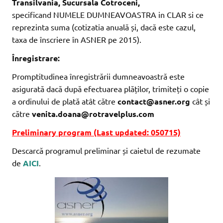
Transilvania, Sucursala Cotroceni,
specificand NUMELE DUMNEAVOASTRA in CLAR si ce
reprezinta suma (cotizatia anuală și, dacă este cazul,
taxa de înscriere în ASNER pe 2015).
Înregistrare:
Promptitudinea înregistrării dumneavoastră este
asigurată dacă după efectuarea plăților, trimiteți o copie
a ordinului de plată atât către
contact@asner.org
cât și
către
venita.doana@rotravelplus.com
Preliminary program (Last updated: 050715)
Descarcă programul preliminar și caietul de rezumate
de
AICI
.