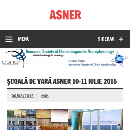
Skip
to
ASNER
content
Asociația Societatea de Neurofiziologie Electrodiagnostică
din România
MENU
SIDEBAR
ȘCOALĂ DE VARĂ ASNER 10-11 IULIE 2015
06/08/2015
MM