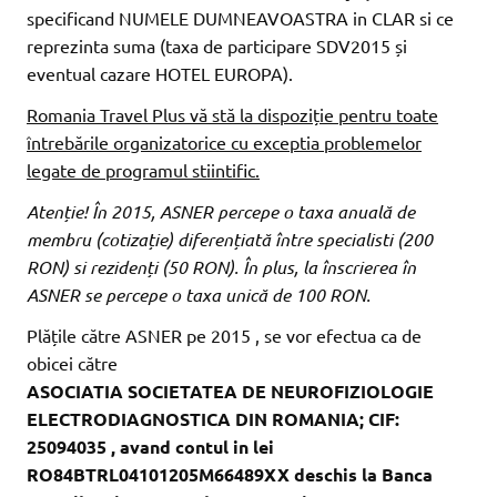
specificand NUMELE DUMNEAVOASTRA in CLAR si ce
reprezinta suma (taxa de participare SDV2015 și
eventual cazare HOTEL EUROPA).
Romania Travel Plus vă stă la dispoziție pentru toate
întrebările organizatorice cu exceptia problemelor
legate de programul stiintific.
Atenție! În 2015, ASNER percepe o taxa anuală de
membru (cotizație) diferențiată între specialisti (200
RON) si rezidenți (50 RON). În plus, la înscrierea în
ASNER se percepe o taxa unică de 100 RON.
Plățile către ASNER pe 2015 , se vor efectua ca de
obicei către
ASOCIATIA SOCIETATEA DE NEUROFIZIOLOGIE
ELECTRODIAGNOSTICA DIN ROMANIA; CIF:
25094035 , avand contul in lei
RO84BTRL04101205M66489XX deschis la Banca