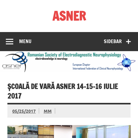
Skip
to
ASNER
content
Asociația Societatea de Neurofiziologie Electrodiagnostică
din România
MENU
SIDEBAR
ȘCOALĂ DE VARĂ ASNER 14-15-16 IULIE
2017
05/25/2017
MM