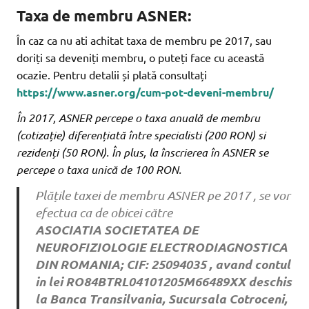
Taxa de membru ASNER:
În caz ca nu ati achitat taxa de membru pe 2017, sau
doriți sa deveniți membru, o puteți face cu această
ocazie. Pentru detalii și plată consultați
https://www.asner.org/cum-pot-deveni-membru/
În 2017, ASNER percepe o taxa anuală de membru
(cotizație) diferențiată între specialisti (200 RON) si
rezidenți (50 RON). În plus, la înscrierea în ASNER se
percepe o taxa unică de 100 RON.
Plățile taxei de membru ASNER pe 2017 , se vor
efectua ca de obicei către
ASOCIATIA SOCIETATEA DE
NEUROFIZIOLOGIE ELECTRODIAGNOSTICA
DIN ROMANIA; CIF: 25094035 , avand contul
in lei RO84BTRL04101205M66489XX deschis
la Banca Transilvania, Sucursala Cotroceni,