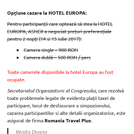
Opțiune cazare la HOTEL EUROPA:
Pentru participanții care optează să stea la HOTEL
EUROPA, ASNER a negociat prețuri preferențiale
pentru 2 nopți (14 si 15 iulie 2017):
Camera single – 900 RON
Camera dublă – 500 RON / pers
Toate camerele disponibile la hotel Europa au fost
ocupate.
Secretariatul Organizatoric al Congresului
, care rezolvă
toate problemele legate de evidenta plații taxei de
participare, locul de desfasurare a simpozionului,
cazarea participantilor si alte detalii organizatorice, este
asigurat de firma
Romania Travel Plus
:
Venita Doana